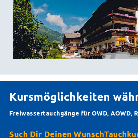
Kursmöglichkeiten wäh
Freiwassertauchgänge für OWD, AOWD, R
Such Dir Deinen WunschTauchkur