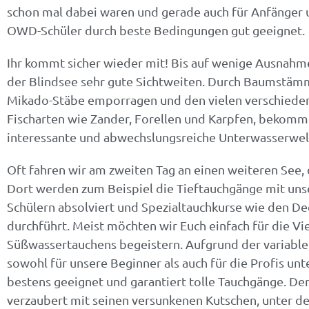
schon mal dabei waren und gerade auch für Anfänger 
OWD-Schüler durch beste Bedingungen gut geeignet.
Wochenendausfa
Unser schöner 
Mythos Bodens
Wochenendausfa
Unser schöner 
Mythos Bodens
Wochenendausfa
Unser schöner 
Mythos Bodens
Ihr kommt sicher wieder mit! Bis auf wenige Ausnahm
der Blindsee sehr gute Sichtweiten. Durch Baumstämm
Mikado-Stäbe emporragen und den vielen verschiede
Lermoos der Ausgangspunk
Steilwand- und Wracktauche
Jura und Marienschlucht -
Lermoos der Ausgangspunk
Steilwand- und Wracktauche
Jura und Marienschlucht -
Lermoos der Ausgangspunk
Steilwand- und Wracktauche
Jura und Marienschlucht -
Fischarten wie Zander, Forellen und Karpfen, bekomm
interessante und abwechslungsreiche Unterwasserwelt
Bergseetauchgänge im Blind
Abwechlung bei unseren Ta
faszinierend und beeindru
Bergseetauchgänge im Blind
Abwechlung bei unseren Ta
faszinierend und beeindru
Bergseetauchgänge im Blind
Abwechlung bei unseren Ta
faszinierend und beeindru
Oft fahren wir am zweiten Tag an einen weiteren See, 
Dort werden zum Beispiel die Tieftauchgänge mit u
mehr
Mehr in unserem NEWS-letter
mehr INFOs
mehr
Mehr in unserem NEWS-letter
mehr INFOs
mehr
Mehr in unserem NEWS-letter
mehr INFOs
Schülern absolviert und Spezialtauchkurse wie den De
durchführt. Meist möchten wir Euch einfach für die Vie
Süßwassertauchens begeistern. Aufgrund der variablen
sowohl für unsere Beginner als auch für die Profis unt
bestens geeignet und garantiert tolle Tauchgänge. De
verzaubert mit seinen versunkenen Kutschen, unter de