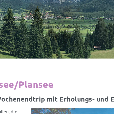
see/Plansee
Wochenendtrip mit Erholungs- und E
llen, die