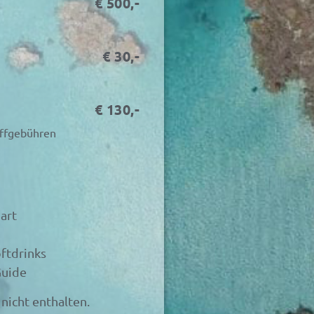
€ 500,-
€ 30,-
€ 130,-
ffgebühren
art
ftdrinks
Guide
nicht enthalten.