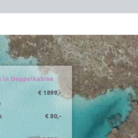
n in Doppelkabine
€ 1899,-
n
k
€ 80,-