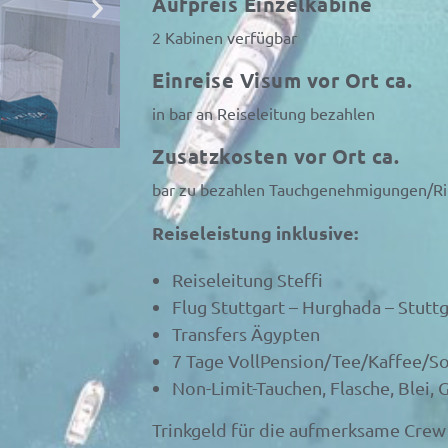
Aufpreis Einzelkabine
2 Kabinen verfügbar
Einreise Visum vor Ort ca.
in bar an Reiseleitung bezahlen
Zusatzkosten vor Ort ca.
bar zu bezahlen Tauchgenehmigungen/Ri
Reiseleistung inklusive:
Reiseleitung Steffi
Flug Stuttgart – Hurghada – Stuttg
Transfers Ägypten
7 Tage VollPension/Tee/Kaffee/So
Non-Limit-Tauchen, Flasche, Blei, 
Trinkgeld für die aufmerksame Crew 