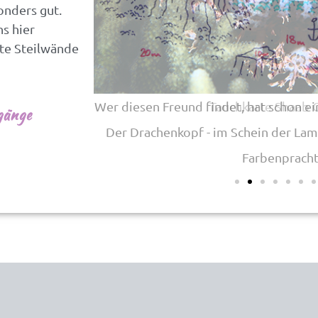
onders gut.
s hier
te Steilwände
Tauchkarte Shaab 
gänge