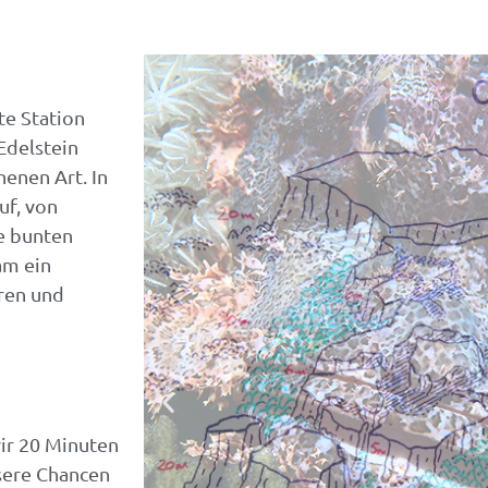
te Station
Edelstein
henen Art. In
uf, von
e bunten
am ein
oren und
ir 20 Minuten
nsere Chancen