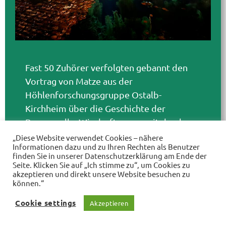
Fast 50 Zuhörer verfolgten gebannt den
Vortrag von Matze aus der
Höhlenforschungsgruppe Ostalb-
Kirchheim über die Geschichte der
Brenzquelle. Wir durften uns mit durch
den Eingang quetschen, durch enge
„Diese Website verwendet Cookies – nähere
Informationen dazu und zu Ihren Rechten als Benutzer
Windungen schlingen, um dann im Georg
finden Sie in unserer Datenschutzerklärung am Ende der
Elser Dom zu schweben. Danach sind wir
Seite. Klicken Sie auf „Ich stimme zu“, um Cookies zu
akzeptieren und direkt unsere Website besuchen zu
im Königspool aufgetaucht, ganz ohne nass
können.“
oder dreckig zu werden
Das Abenteuer
Cookie settings
ist noch nicht vorbei. Wir freuen uns schon
Akzeptieren
darauf, wie es weitergeht.