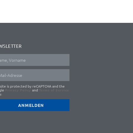
WSLETTER
 site is protected by reCAPTCHA and the
gle
Privacy Policy
and
Terms of Service
y.
ANMELDEN