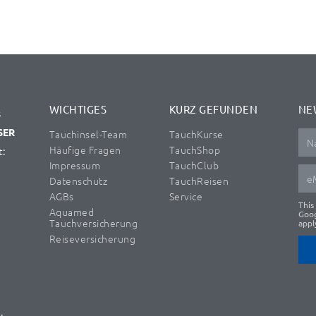
WICHTIGES
KURZ GEFUNDEN
NE
s
SER
Tauchinsel-Team
TauchKurse
Häufige Fragen
TauchShop
t:
Impressum
TauchClub
Datenschutz
TauchReisen
AGBs
Service
This
Aquamed
Goo
Tauchversicherung
appl
Reiseversicherung