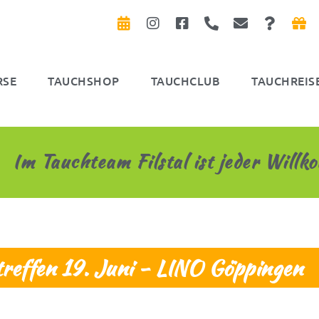
RSE
TAUCHSHOP
TAUCHCLUB
TAUCHREIS
Im Tauchteam Filstal ist jeder Will
treffen 19. Juni - LINO Göppingen