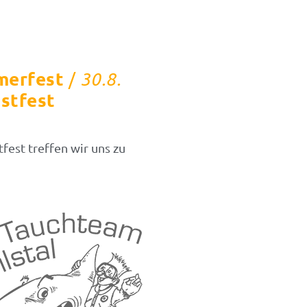
merfest
30.8.
/
stfest
est treffen wir uns zu