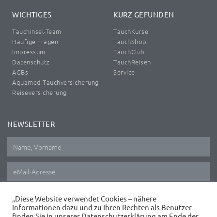
WICHTIGES
KURZ GEFUNDEN
Tauchinsel-Team
TauchKurse
Häufige Fragen
TauchShop
Impressum
TauchClub
Datenschutz
TauchReisen
AGBs
Service
Aquamed Tauchversicherung
Reiseversicherung
NEWSLETTER
This site is protected by reCAPTCHA and the Google
Privacy Policy
and
Terms of Service
apply.
„Diese Website verwendet Cookies – nähere
Informationen dazu und zu Ihren Rechten als Benutzer
finden Sie in unserer Datenschutzerklärung am Ende der
ANMELDEN