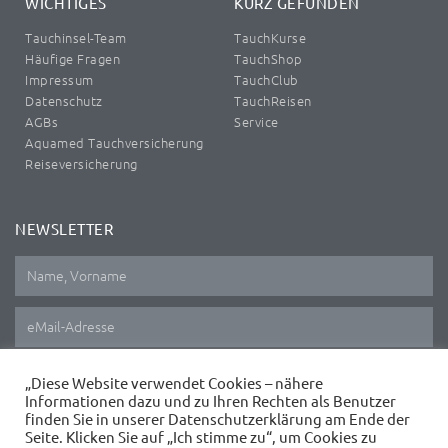
WICHTIGES
KURZ GEFUNDEN
Tauchinsel-Team
TauchKurse
Häufige Fragen
TauchShop
Impressum
TauchClub
Datenschutz
TauchReisen
AGBs
Service
Aquamed Tauchversicherung
Reiseversicherung
NEWSLETTER
This site is protected by reCAPTCHA and the Google
Privacy Policy
and
Terms of Service
apply.
„Diese Website verwendet Cookies – nähere
Informationen dazu und zu Ihren Rechten als Benutzer
ANMELDEN
finden Sie in unserer Datenschutzerklärung am Ende der
Seite. Klicken Sie auf „Ich stimme zu“, um Cookies zu