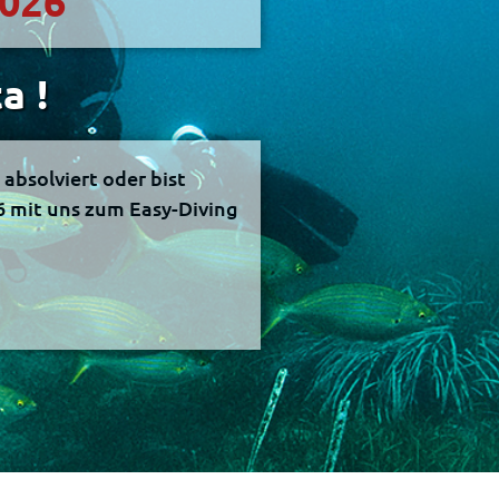
2026
a !
absolviert oder bist
 mit uns zum Easy-Diving