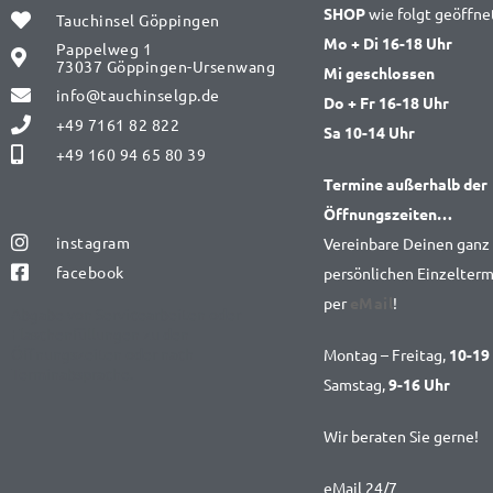
SHOP
wie folgt geöffne
Tauchinsel Göppingen
Mo + Di 16-18 Uhr
Pappelweg 1
73037 Göppingen-Ursenwang
Mi geschlossen
info@tauchinselgp.de
Do + Fr 16-18 Uhr
+49 7161 82 822
Sa 10-14 Uhr
+49 160 94 65 80 39
Termine außerhalb der
Öffnungszeiten…
instagram
Vereinbare Deinen ganz
facebook
persönlichen Einzelterm
per
eMail
!
Abgabe von Servicearbeiten oder
Flaschenfüllungen zu den
Öffnungszeiten oder nach
Montag – Freitag,
10-19
Terminabsprache.
Samstag,
9-16 Uhr
Wir beraten Sie gerne!
eMail 24/7