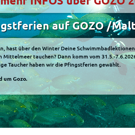
er mehr INFOS über GOZO 
gstferien auf GOZO /Malt
ln, hast über den Winter Deine Schwimmbadlektionen 
im Mittelmeer tauchen? Dann komm vom 31.5.-7.6.2026
ge Taucher haben wir die Pfingstferien gewählt.
nd um Gozo.