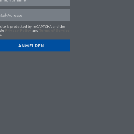
 site is protected by reCAPTCHA and the
gle
Privacy Policy
and
Terms of Service
y.
ANMELDEN