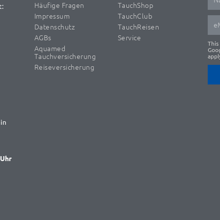
Häufige Fragen
TauchShop
t:
Impressum
TauchClub
Datenschutz
TauchReisen
AGBs
Service
This
Aquamed
Goo
Tauchversicherung
appl
Reiseversicherung
in
 Uhr