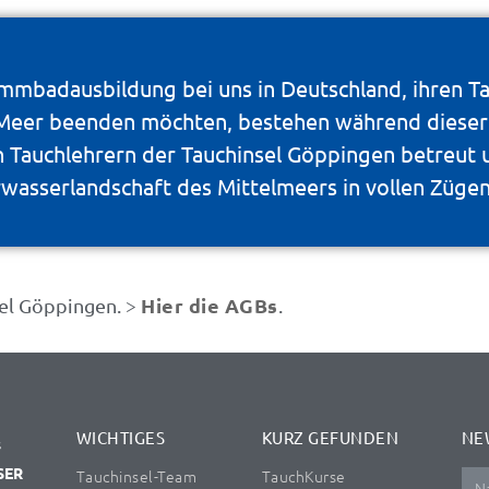
wimmbadausbildung bei uns in Deutschland, ihren 
 Meer beenden möchten, bestehen während dieser
 Tauchlehrern der Tauchinsel Göppingen betreut u
rwasserlandschaft des Mittelmeers in vollen Züge
Hier die AGBs
sel Göppingen. >
.
WICHTIGES
KURZ GEFUNDEN
NE
s
SER
Tauchinsel-Team
TauchKurse