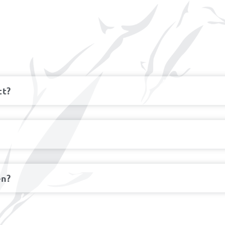
tt?
en?