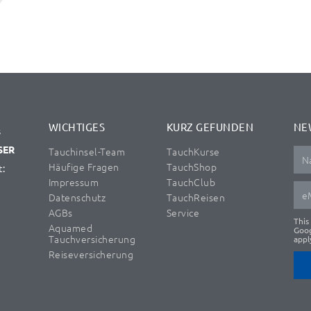
WICHTIGES
KURZ GEFUNDEN
NE
s
SER
Tauchinsel-Team
TauchKurse
Häufige Fragen
TauchShop
t:
Impressum
TauchClub
Datenschutz
TauchReisen
AGBs
Service
This
Aquamed
Goo
Tauchversicherung
appl
Reiseversicherung