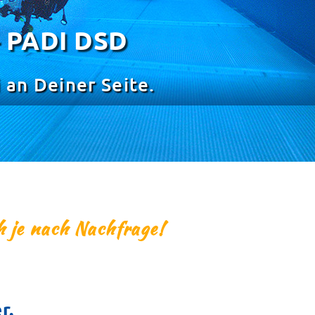
 PADI DSD
an Deiner Seite.​
h je nach Nachfrage!
r.