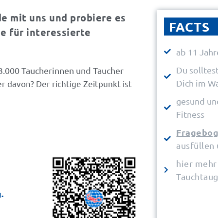
e mit uns und probiere es
FACTS
e für interessierte
ab 11 Jahr
Du sollte
 3.000 Taucherinnen und Taucher
Dich im W
r davon? Der richtige Zeitpunkt ist
gesund un
Fitness
Fragebo
ausfüllen
hier mehr
Tauchtaug
.