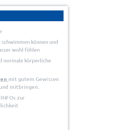
e
st schwimmen können und
asser wohl fühlen
d normale körperliche
gen
mit gutem Gewissen
 und mitbringen.
 INFOs zur
lichkeit