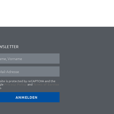
WSLETTER
 site is protected by reCAPTCHA and the
gle
Privacy Policy
and
Terms of Service
y.
ANMELDEN