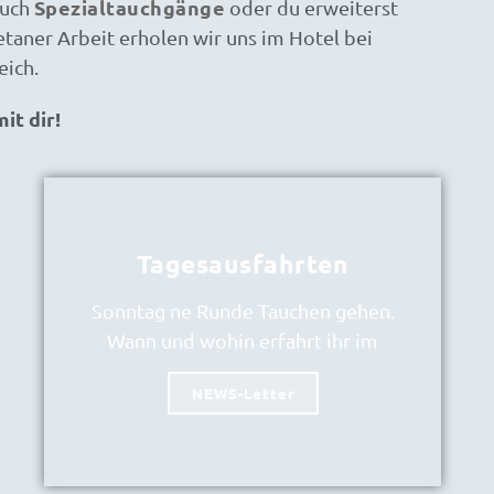
Spezialtauchgänge
auch
oder du erweiterst
etaner Arbeit erholen wir uns im Hotel bei
eich.
it dir!
Tagesausfahrten
Sonntag ne Runde Tauchen gehen.
Wann und wohin erfahrt ihr im
NEWS-Letter