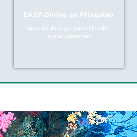
EASY-Diving an Pfingsten
Erste Erfahrungen sammeln oder
einfach genießen