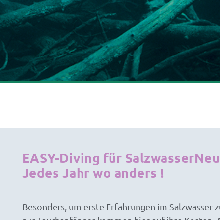
EASY-Diving für SalzwasserNeul
Jedes Jahr wo anders ! ​
Besonders, um erste Erfahrungen im Salzwasser zu
nur Tauchanfänger kommen hier auf ihre Kosten.